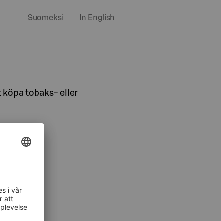
Suomeksi
In English
 köpa tobaks- eller