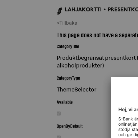
<Tillbaka
This page does not have a separate 
CategoryTitle
Produktbegränsat presentkort (
alkoholprodukter)
CategoryType
ThemeSelector
Available
OpenByDefault