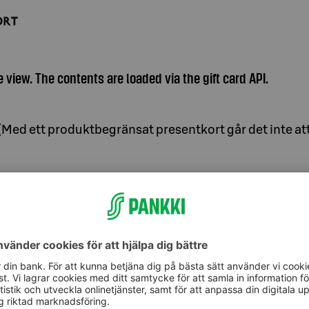
view. The contents are loaded via the gift card API.
Med ett produktbegränsat presentkort går det inte att