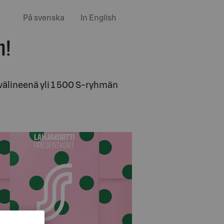
På svenska
In English
n!
uvälineenä yli 1 500 S-ryhmän