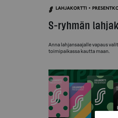
S-ryhmän lahjako
Anna lahjansaajalle vapaus vali
toimipaikassa kautta maan.