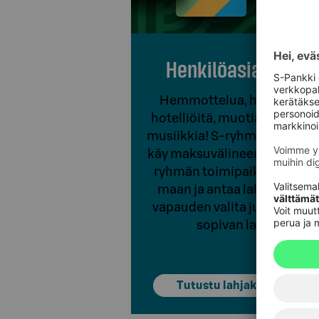
Henkilöasiakkaille
Hemmottelua, herkuttelua
hotelliöitä, muotia, kauneut
musiikkia! S-ryhmän lahjakor
käy maksuvälineenä yli 1 500
ryhmän toimipaikassa kaut
maan ja antaa lahjansaajal
vapauden valita juuri itselle
sopivan lahjan.
Tutustu lahjakortteihin