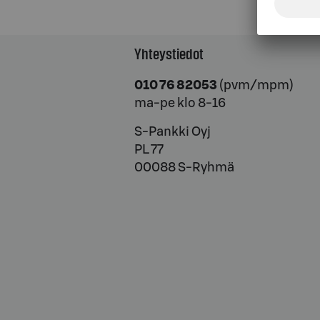
Yhteystiedot
010 76 82053
(pvm/mpm)
ma-pe klo 8-16
S-Pankki Oyj
PL 77
00088 S-Ryhmä