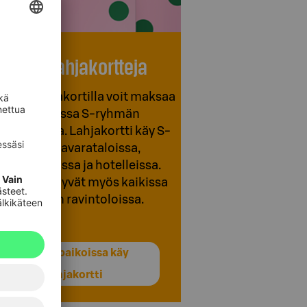
Käytä lahjakortteja
hmän lahjakortilla voit maksaa
useimmissa S-ryhmän
mipaikoissa. Lahjakortti käy S-
ryhmän tavarataloissa,
uokakaupoissa ja hotelleissa.
jakortit käyvät myös kaikissa
S-ryhmän ravintoloissa.
Näissä paikoissa käy
lahjakortti