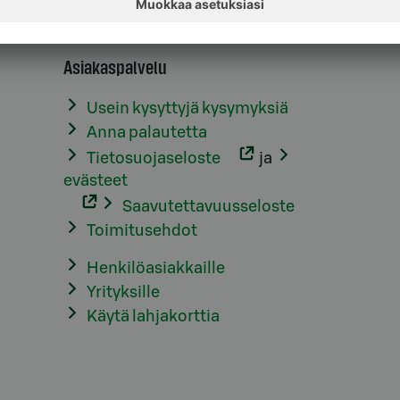
Asiakaspalvelu
Usein kysyttyjä kysymyksiä
Anna palautetta
Tietosuojaseloste
ja
evästeet
Saavutettavuusseloste
Toimitusehdot
Henkilöasiakkaille
Yrityksille
Käytä lahjakorttia