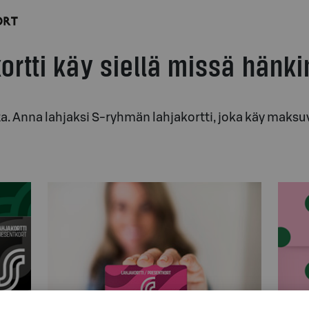
rtti käy siellä missä hänki
ta. Anna lahjaksi S-ryhmän lahjakortti, joka käy maks