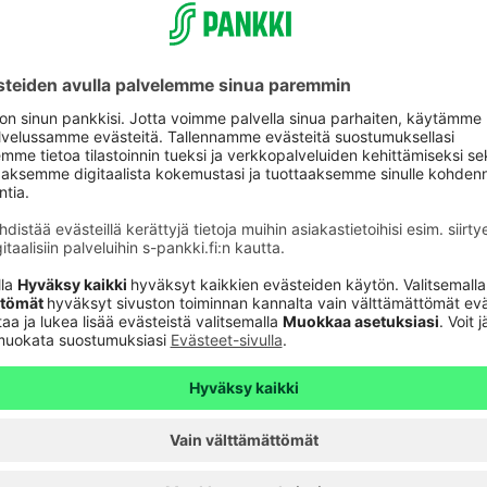
Yrityksille
,
S-ryhmän lahjakortti on
S-ry
ta,
monipuolinen ja arvostettu lahja.
tti
Voit tilata yrityksellesi S-ryhmän
toi
 S-
lahjakortteja helposti netissä.
ta
Lahjakortteja on eri arvoille: 10, 20,
r
le
50 ja 100 euroa. Lisäksi saatavilla
Lah
en
on lahjakortteja erilaisilla
ketjuilmeillä, joiden arvon voit
valita itse.
Tilaa lahjakortteja