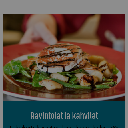
Ravintolat ja kahvilat
Lahjakortit käyvät maksuvälineinä kaikissa S-