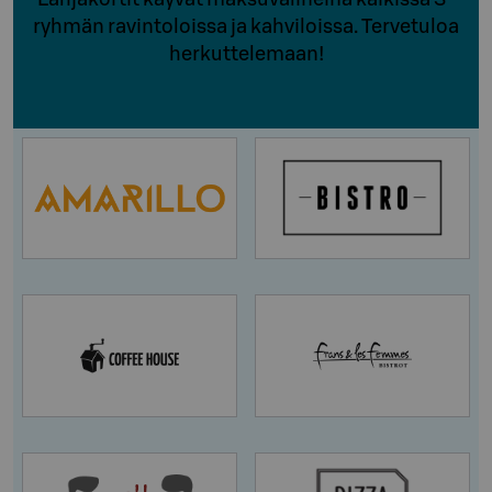
ryhmän ravintoloissa ja kahviloissa. Tervetuloa
herkuttelemaan!