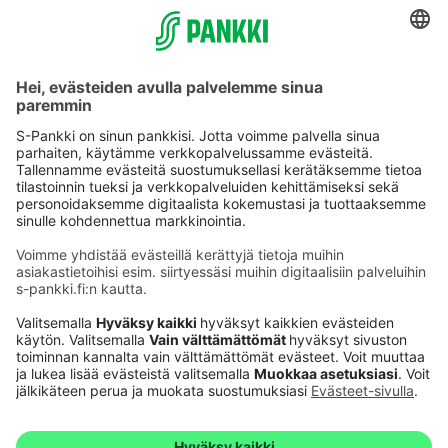
010 76 82053
(pvm/mpm)
ma-pe klo 8-16
S-Pankki Oyj
PL 77
00088 S-Ryhmä
Asiakaspalvelu
Usein kysyttyjä kysymyksiä
Anna palautetta
Tietosuojaseloste
ja
evästeet
Saavutettavuusseloste
Toimitusehdot
Henkilöasiakkaille
Yrityksille