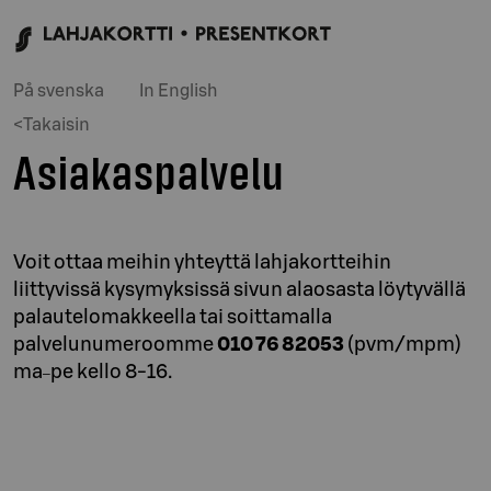
På svenska
In English
<Takaisin
Asiakaspalvelu
Voit ottaa meihin yhteyttä lahjakortteihin
liittyvissä kysymyksissä sivun alaosasta löytyvällä
palautelomakkeella tai soittamalla
palvelunumeroomme
010 76 82053
(pvm/mpm)
ma
pe kello 8-16.
–