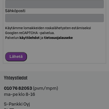
Sähköposti
Käytämme lomakkeiden roskalähetysten estämiseksi
Googlen reCAPTCHA –palvelua.
Palvelun
käyttöehdot
ja
tietosuojalauseke
Lähetä
Yhteystiedot
010 76 82053
(pvm/mpm)
ma-pe klo 8-16
S-Pankki Oyj