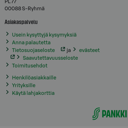
PL 77
00088 S-Ryhmä
Asiakaspalvelu
Usein kysyttyjä kysymyksiä
Anna palautetta
Tietosuojaseloste
ja
evästeet
Saavutettavuusseloste
Toimitusehdot
Henkilöasiakkaille
Yrityksille
Käytä lahjakorttia