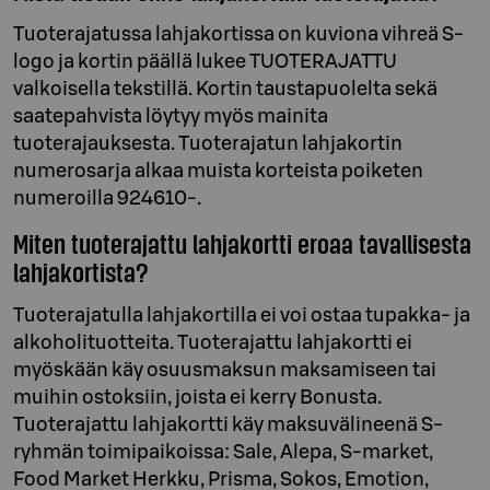
Tuoterajatussa lahjakortissa on kuviona vihreä S-
logo ja kortin päällä lukee TUOTERAJATTU
valkoisella tekstillä. Kortin taustapuolelta sekä
saatepahvista löytyy myös mainita
tuoterajauksesta. Tuoterajatun lahjakortin
numerosarja alkaa muista korteista poiketen
numeroilla 924610-.
Miten tuoterajattu lahjakortti eroaa tavallisesta
lahjakortista?
Tuoterajatulla lahjakortilla ei voi ostaa tupakka- ja
alkoholituotteita.
Tuoterajattu lahjakortti ei
myöskään käy osuusmaksun maksamiseen tai
muihin ostoksiin, joista ei kerry Bonusta.
Tuoterajattu lahjakortti käy maksuvälineenä S-
ryhmän toimipaikoissa: Sale, Alepa, S-market,
Food Market Herkku, Prisma, Sokos, Emotion,