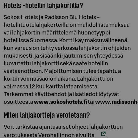
Hotels -hotellin lahjakortilla?
Sokos Hotels ja Radisson Blu Hotels -
hotellituotelahjakorteilla on mahdollista maksaa
vai lahjakortin määrittelemä huonetyyppi
hotellissa Suomessa. Kortti käy maksuvälineenä,
kun varaus on tehty verkossa lahjakortin ohjeiden
mukaisesti, ja sisäänkirjautumisen yhteydessä
luovutettu lahjakortti sekä saate hotellin
vastaanottoon. Majoittumisen tulee tapahtua
kortin voimassaolon aikana. Lahjakortti on
voimassa 12 kuukautta lataamisesta.
Tarkemmat käyttöehdot ja lisätiedot löytyvät
osoitteesta
www.sokoshotels.fi
tai
www.radissonh
Miten lahjakortteja verotetaan?
Voit tarkistaa ajantasaiset ohjeet lahjakorttien
verotuksesta
Verohallinnon sivuilta
.